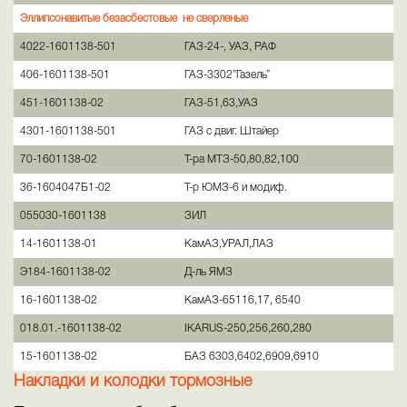
Эллипсонавитые безасбестовые не сверленые
4022-1601138-501
ГАЗ-24-, УАЗ, РАФ
406-1601138-501
ГАЗ-3302”Газель”
451-1601138-02
ГАЗ-51,63,УАЗ
4301-1601138-501
ГАЗ с двиг. Штайер
70-1601138-02
Т-ра МТЗ-50,80,82,100
36-1604047Б1-02
Т-р ЮМЗ-6 и модиф.
055030-1601138
ЗИЛ
14-1601138-01
КамАЗ,УРАЛ,ЛАЗ
Э184-1601138-02
Д-ль ЯМЗ
16-1601138-02
КамАЗ-65116,17, 6540
018.01.-1601138-02
IKARUS-250,256,260,280
15-1601138-02
БАЗ 6303,6402,6909,6910
Накладки и колодки тормозные