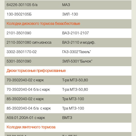
64226-301105 б/а
МАЗ
130-3502105Б
ЗИЛ -130
Колодки дискового тормоза безасбестовые
2101-3501090
ВАЗ-2101-2107
2110-3501080 сигн.износа
ВАЗ-2110 и модиф.
3302-3501170-02
ГАЗ-3302”Газель”
5301-3501090
ЗИЛ-5301”Бычок”
Диски тормозные приформованные
70-3502040-02 с карк
Т-ра МТЗ-50,80
70-3502040-04 б/а с карк
Т-ра МТЗ-50,80
85-3502040-02 с карк
Тра МТЗ-100
85-3502040-04 б/а с карк
Тра МТЗ-100
А59.01.200А-01 с карк
ВМТЗ
Колодки ленточного тормоза