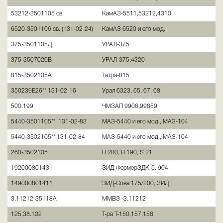
53212-3501105 св.
КамАЗ-5511,53212,4310
6520-3501106 св. (131-02-24)
КамАЗ 6520 и его мод.
375-3501105Д
УРАЛ-375
375-3507020В
УРАЛ-375,4320
815-3502105А
Татра-815
350239Е26** 131-02-16
Урал 6323, 65, 67, 68
500.199
ЧМЗАП 9906,99859
5440-3501105** 131-02-83
МАЗ-5440 и его мод., МАЗ-104
5440-3502105** 131-02-84
МАЗ-5440 и его мод., МАЗ-104
260-3502105
Н 200, R 190, S 21
192000801431
ЗИД-ФермерЗДК-5. 904
149000801411
ЗИД-Сова 175/200, ЗИД
3.11212-35118A
ММВЗ -3.11212
125.38.102
Т-ра Т-150,157,158