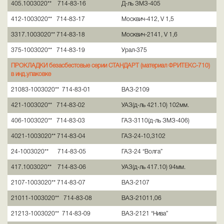
405.1003020** 714-83-16
Д-ль ЗМЗ-405
412-1003020** 714-83-17
Москвич-412, V 1,5
3317.1003020** 714-83-18
Москвич-2141, V 1,6
375-1003020** 714-83-19
Урал-375
ПРОКЛАДКИ безасбестовые серии СТАНДАРТ (материал ФРИТЕКС-710)
в инд.упаковке
21083-1003020** 714-83-01
ВАЗ-2109
421-1003020** 714-83-02
УАЗ(д-ль 421.10) 102мм.
406-1003020** 714-83-03
ГАЗ-3110(д-ль ЗМЗ-406)
4021-1003020** 714-83-04
ГАЗ-24-10,3102
24-1003020** 714-83-05
ГАЗ-24 “Волга”
417.1003020** 714-83-06
УАЗ(д-ль 417.10) 94мм.
2107-1003020** 714-83-07
ВАЗ-2107
21011-1003020** 714-83-08
ВАЗ-21011,06
21213-1003020** 714-83-09
ВАЗ-2121 “Нива”