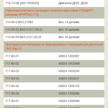
719-73-08 (263-1003020)
Двигатель Д262, Д263
Ремонтные комплекты прокладок безасбестовых серии СТАНДАРТ
(материал ФРИТЕКС-710)
110-00-0 ВАЗ 21083
Вкл. 14 деталей
110-00-02 ВАЗ 21011,06,21
Вкл. 20 деталей
110-00-05 ВАЗ 2101,02,03
Вкл. 20 деталей
Прокладки уплотнительные из неармированного материала для двигателей
ЗМЗ Евро 3
717-60-01
40624.1002067
717-60-02
40624.1002068
717-60-03
40624.1003240
717-60-04
40624.1003241
717-60-05
40624.1005155
717-60-06
40624.1006085
717-60-07
40624.1008080