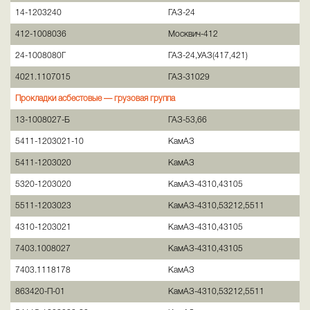
14-1203240
ГАЗ-24
412-1008036
Москвич-412
24-1008080Г
ГАЗ-24,УАЗ(417,421)
4021.1107015
ГАЗ-31029
Прокладки асбестовые — грузовая группа
13-1008027-Б
ГАЗ-53,66
5411-1203021-10
КамАЗ
5411-1203020
КамАЗ
5320-1203020
КамАЗ-4310,43105
5511-1203023
КамАЗ-4310,53212,5511
4310-1203021
КамАЗ-4310,43105
7403.1008027
КамАЗ-4310,43105
7403.1118178
КамАЗ
863420-П-01
КамАЗ-4310,53212,5511