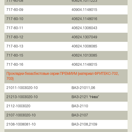
717-60-08
40624.1011223
717-60-09
40904.1148015
717-60-10
40624.1148016
717-60-11
40624.1306043
717-60-12
40624.1307049
717-60-13
40624.1008085
717-60-15
40624.1013085
717-60-16
40624.1148015
Прокладки безасбестовые серии ПРЕМИУМ (материал ФРИТЕКС-702,
703)
21011-1003020-10
ВАЗ-21011,06
21213-1003020-10
ВАЗ-2121 “Нива”
2112-1003020
ВАЗ-2110
2107-1003020-10
ВАЗ-2107
2108-1008081-10
ВАЗ-2108,2109