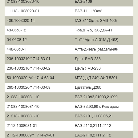
21083-1003020-10
ВАЗ-2109
11113-1003020-01
ВАЗ-1111 “Ока”
406.1003020-14
ГАЗ-3110(д-ль ЗМЗ-406)
43-06с8-12
Т-ра ДТ-75,120(двА-41)
04-06С8-12
Т-рТ-4А(д-льА-01М,Д-463)
448-06с8-1
Алтайдизель (раздельная)
238-1003210** 714-63-01
Дв-ль ЯМЗ-238
236-1003210** 714-63-02
Дв-ль ЯМЗ-236
50-1003020-А9** 714-63-04
МТЗ(дв Д-240),ЗИЛ-5301
260-1003020** 714-63-09
Двигатель Д260
21083-1008081-10
ВАЗ-21083,21093,21099
21083-1008081-10
ВАЗ-83,93,99 c Кевларом
21213-1008081-10
ВАЗ-2101,11,03,06,21
2112-1008081-01
ВАЗ-2110,2111,2112
2112-1008089** 714-24-01
ВАЗ-2110,2111,2112