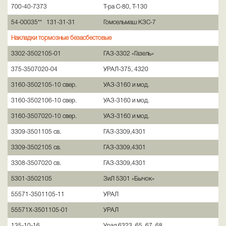
700-40-7373
Т-ра С-80, Т-130
54-00035** 131-31-31
Гомсельмаш КЗС-7
Накладки тормозные безасбестовые
3302-3502105-01
ГАЗ-3302 «Газель»
375-3507020-04
УРАЛ-375, 4320
3160-3502105-10 свер.
УАЗ-3160 и мод.
3160-3502106-10 свер.
УАЗ-3160 и мод.
3160-3507020-10 свер.
УАЗ-3160 и мод.
3309-3501105 св.
ГАЗ-3309,4301
3309-3502105 св.
ГАЗ-3309,4301
3308-3507020 св.
ГАЗ-3309,4301
5301-3502105
ЗиЛ 5301 «Бычок»
55571-3501105-11
УРАЛ
55571X-3501105-01
УРАЛ
135-10-16
Урал 6323, 65, 67, 68