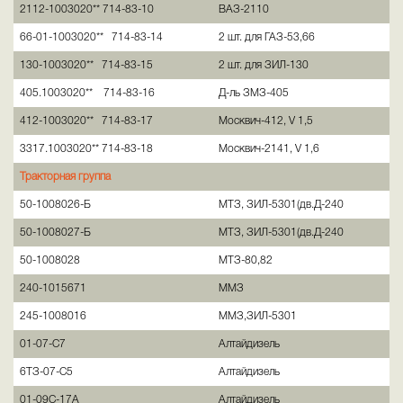
2112-1003020** 714-83-10
ВАЗ-2110
66-01-1003020** 714-83-14
2 шт. для ГАЗ-53,66
130-1003020** 714-83-15
2 шт. для ЗИЛ-130
405.1003020** 714-83-16
Д-ль ЗМЗ-405
412-1003020** 714-83-17
Москвич-412, V 1,5
3317.1003020** 714-83-18
Москвич-2141, V 1,6
Тракторная группа
50-1008026-Б
МТЗ, ЗИЛ-5301(дв.Д-240
50-1008027-Б
МТЗ, ЗИЛ-5301(дв.Д-240
50-1008028
МТЗ-80,82
240-1015671
ММЗ
245-1008016
ММЗ,ЗИЛ-5301
01-07-С7
Алтайдизель
6ТЗ-07-С5
Алтайдизель
01-09С-17А
Алтайдизель