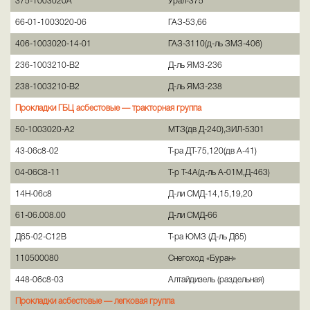
375-1003020А
Урал-375
66-01-1003020-06
ГАЗ-53,66
406-1003020-14-01
ГАЗ-3110(д-ль ЗМЗ-406)
236-1003210-В2
Д-ль ЯМЗ-236
238-1003210-В2
Д-ль ЯМЗ-238
Прокладки ГБЦ асбестовые — тракторная группа
50-1003020-А2
МТЗ(дв Д-240),ЗИЛ-5301
43-06c8-02
Т-ра ДТ-75,120(дв А-41)
04-06С8-11
Т-р Т-4А(д-ль А-01М,Д-463)
14Н-06с8
Д-ли СМД-14,15,19,20
61-06.008.00
Д-ли СМД-66
Д65-02-С12В
Т-ра ЮМЗ (Д-ль Д65)
110500080
Снегоход «Буран»
448-06с8-03
Алтайдизель (раздельная)
Прокладки асбестовые — легковая группа