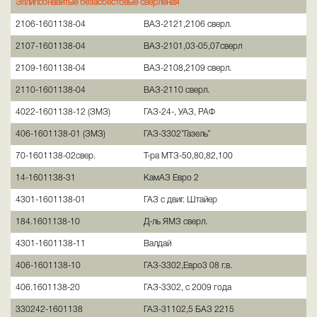
Эллипсонавитые безасбестовые сверленая
2106-1601138-04
ВАЗ-2121,2106 сверл.
2107-1601138-04
ВАЗ-2101,03-05,07сверл
2109-1601138-04
ВАЗ-2108,2109 сверл.
2110-1601138-04
ВАЗ-2110 сверл.
4022-1601138-12 (ЗМЗ)
ГАЗ-24-, УАЗ, РАФ
406-1601138-01 (ЗМЗ)
ГАЗ-3302”Газель”
70-1601138-02свер.
Т-ра МТЗ-50,80,82,100
14-1601138-31
КамАЗ Евро 2
4301-1601138-01
ГАЗ с двиг. Штайер
184.1601138-10
Д-ль ЯМЗ сверл.
4301-1601138-11
Валдай
406-1601138-10
ГАЗ-3302,Евро3 08 г.в.
406.1601138-20
ГАЗ-3302, с 2009 года
330242-1601138
ГАЗ-31102,5 БАЗ 2215