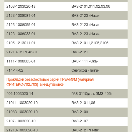
2103-1203020-18
ВАЗ-2101,011,02,03,06
2123-1008081-01
ВАЗ-2123 «Нива»
2123-1008055-01
ВАЗ-2123 «Нива»
2123-1008033-01
ВАЗ-2123 «Нива»
2105-1213011-01
ВАЗ-21011,2105,2106
21213-1217046-01
ВАЗ-2121
1111-1008085-01
ВАЗ-1111 «Ока»
714-14-02
Снегоход «Тайга»
Прокладки безасбестовые серии ПРЕМИУМ (материал
ФРИТЕКС-702,703) в инд.упаковке
406.1003020-14
ГАЗ-3110(д-ль ЗМЗ-406)
21011-1003020-10
ВАЗ-21011,06
21083-1003020-10
ВАЗ-2109
2107-1003020-10
ВАЗ-2107
21213-1003020-10
ВАЗ-2121 “Нива”