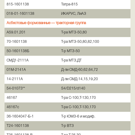
815-1601138
Татра-815
018-01-1601138
ИКАРУС, ЛиАЗ
Асбестовые формованные —
тракторная группа
А59.01.201
Т-ра МТЗ-50,80
70-1601138
Т-ра МТЗ-50,80,82,100
50-1601138Б
Т-р МТЗ-50
СМД1-2111А
Т-ра МТЗ,ДТ
01М-2141А
Д-ли СМД-60,62,64,72
14-2111А
Д-ли СМД-14,15,19,20
54-01073**
S4/D215/d140
46167
Т-ра С-100,Т-130,170
46167с
Т-ра С-100,Т-130,170
36-1604047-Б-1
Т-р ЮМЗ-6 и модиф.
Т24-1601138
Т-р ВТЗ