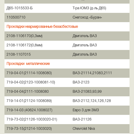
Д65-1015533-Б
Т-ра ЮМЗ (д-ль Д65)
110500710
Снегоход «Буран»
Прокладки неармированные безасбестовые
2108-1106170(0,3мм)
Двигатель ВАЗ
2108-1106172(0,8мм)
Двигатель ВАЗ
2108-1107015
Двигатель ВАЗ
Прокладки металлические
719-04-01(21114-1008080)
ВАЗ-21114,21083,2111
719-04-02(2123-1008081-10)
ВАЗ-2123
719-04-04(2111-1008080
ВАЗ-21083,93,99
719-14-01(21124-1008089)
ВАЗ-2112,124,126,128
719-14-03 (40624.1008027)
Евро 3 для ЗМЗ
719-73-02(21126-1003020-01)
ВАЗ-21126
719-73-15(21214-1003020)
Chevrolet Niva