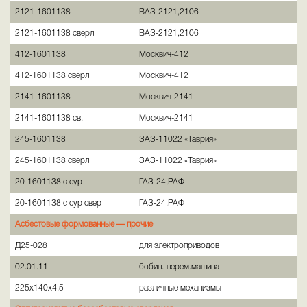
2121-1601138
ВАЗ-2121,2106
2121-1601138 сверл
ВАЗ-2121,2106
412-1601138
Москвич-412
412-1601138 сверл
Москвич-412
2141-1601138
Москвич-2141
2141-1601138 св.
Москвич-2141
245-1601138
ЗАЗ-11022 «Таврия»
245-1601138 сверл
ЗАЗ-11022 «Таврия»
20-1601138 с сур
ГАЗ-24,РАФ
20-1601138 с сур свер
ГАЗ-24,РАФ
Асбестовые формованные —
прочие
Д25-028
для электроприводов
02.01.11
бобин.-перем.машина
225х140х4,5
различные механизмы