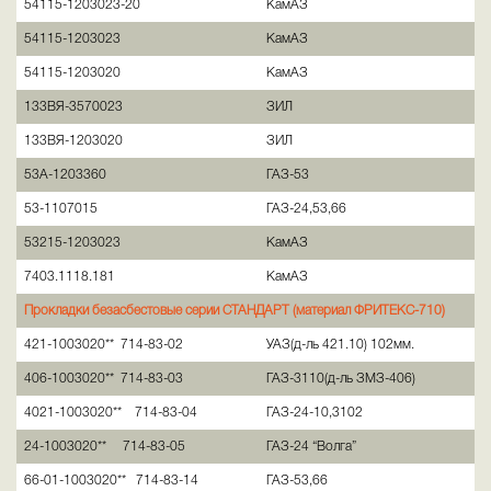
54115-1203023-20
КамАЗ
54115-1203023
КамАЗ
54115-1203020
КамАЗ
133ВЯ-3570023
ЗИЛ
133ВЯ-1203020
ЗИЛ
53А-1203360
ГАЗ-53
53-1107015
ГАЗ-24,53,66
53215-1203023
КамАЗ
7403.1118.181
КамАЗ
Прокладки безасбестовые серии СТАНДАРТ (материал ФРИТЕКС-710)
421-1003020** 714-83-02
УАЗ(д-ль 421.10) 102мм.
406-1003020** 714-83-03
ГАЗ-3110(д-ль ЗМЗ-406)
4021-1003020** 714-83-04
ГАЗ-24-10,3102
24-1003020** 714-83-05
ГАЗ-24 “Волга”
66-01-1003020** 714-83-14
ГАЗ-53,66