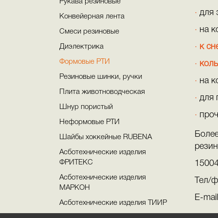
Рукава резиновые
для 
Конвейерная лента
на к
Смеси резиновые
к сн
Диэлектрика
Формовые РТИ
коль
Резиновые шинки, ручки
на к
Плита животноводческая
для 
Шнур пористый
проч
Неформовые РТИ
Более
Шайбы хоккейные RUBENA
резин
Асботехнические изделия
ФРИТЕКС
15004
Асботехнические изделия
Тел/ф
МАРКОН
E-mai
Асботехнические изделия ТИИР