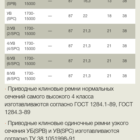
—
87
16,3
13
38
(SPB)
15000
УВ
1700-
—
87
22
18
38
(SPC)
15000
2/УВ
1700-
—
87
21,3
21
38
(2/SPC)
15000
4/УВ
1700-
—
87
21,3
21
38
(4/SPC)
15000
6/УВ
1700-
—
87
21,3
21
38
(6/SPC)
15000
8/УВ
1700-
—
87
21,3
21
38
(8/SPC)
15000
Приводные клиновые ремни нормальных
сечений самого высокого 4 класса
изготавливаются согласно ГОСТ 1284.1-89, ГОСТ
1284.3-89
Приводные клиновые одиночные ремни узкого
сечения УБ(SPB) и УB(SPC) изготавливаются
согласно ТУ 38.1051998-91