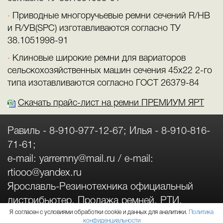
Приводные многоручьевые ремни сечений R/HB
и R/УB(SPC) изготавливаются согласно ТУ
38.1051998-91
Клиновые широкие ремни для вариаторов
сельскохозяйственных машин сечения 45х22 2-го
типа изотавливаются согласно ГОСТ 26379-84
Скачать прайс-лист на ремни ПРЕМИУМ ЯРТ
Равиль -
8-910-977-12-67
; Илья -
8-910-816-
71-61
;
e-mail:
yarremny@mail.ru
/ e-mail:
rtiooo@yandex.ru
Ярославль-Резинотехника официальный
дистрибьютер. Продажа ремней, РТИ.
Я согласен с условиями обработки cookie и данных для аналитики.
Политика
Политика конфиденциальности
конфиденциальности