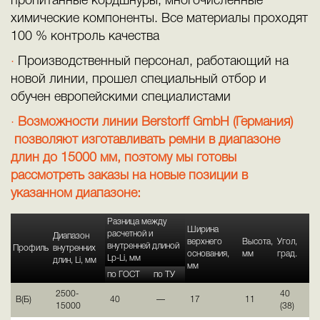
пропитанные кордшнуры, многочисленные
химические компоненты. Все материалы проходят
100 % контроль качества
Производственный персонал, работающий на
новой линии, прошел специальный отбор и
обучен европейскими специалистами
Возможности линии Berstorff GmbH (Германия)
позволяют изготавливать ремни в диапазоне
длин до 15000 мм, поэтому мы готовы
рассмотреть заказы на новые позиции в
указанном диапазоне:
Разница между
Ширина
расчетной и
Диапазон
верхнего
Высота,
Угол,
внутренней длиной
Профиль
внутренних
основания,
мм
град.
Lp-Li, мм
длин, Li, мм
мм
по ГОСТ
по ТУ
2500-
40
В(Б)
40
—
17
11
15000
(38)