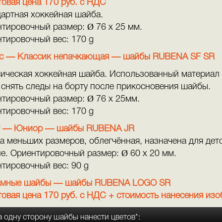
овая цена 170 руб. с НДС
артная хоккейная шайба.
тировочный размер: Ø 76 x 25 мм.
тировочный вес: 170 g
ic — Классик непачкающая
— шайбы RUBENA SF SR
ическая хоккейная шайба. Использованный материал 
 снять следы на борту после прикосновения шайбы.
тировочный размер: Ø 76 x 25мм.
тировочный вес: 170 g
or — Юниор
— шайбы RUBENA JR
 меньших размеров, облегчённая, назначена для детс
е. Ориентировочный размер: Ø 60 x 20 мм.
тировочный вес: 90 g
амные шайбы
— шайбы RUBENA LOGO SR
овая цена 170 руб. с НДС + стоимость нанесения из
а одну сторону шайбы нанести цветов*: