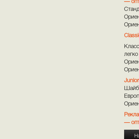
— опт
Станд
Ориен
Ориен
Class
Класс
легко
Ориен
Ориен
Juni
Шайба
Европ
Ориен
Рекл
— опт
Н