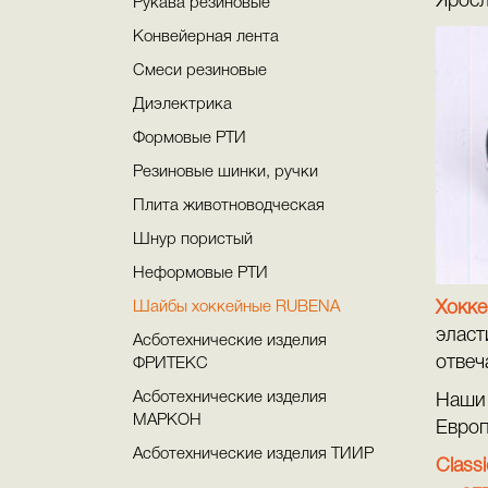
Яросл
Рукава резиновые
Конвейерная лента
Смеси резиновые
Диэлектрика
Формовые РТИ
Резиновые шинки, ручки
Плита животноводческая
Шнур пористый
Неформовые РТИ
Шайбы хоккейные RUBENA
Хокк
эласт
Асботехнические изделия
отвеч
ФРИТЕКС
Асботехнические изделия
Наши 
МАРКОН
Европ
Асботехнические изделия ТИИР
Clas