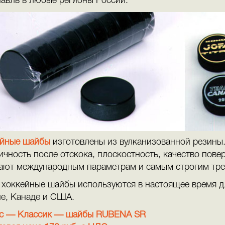
авль в любые регионы России.
ейные шайбы
изготовлены из вулканизованной резины. 
ичность после отскока, плоскостность, качество пове
ают международным параметрам и самым строгим тре
хоккейные шайбы используются в настоящее время дл
е, Канаде и США.
sic — Классик — шайбы RUBENA SR