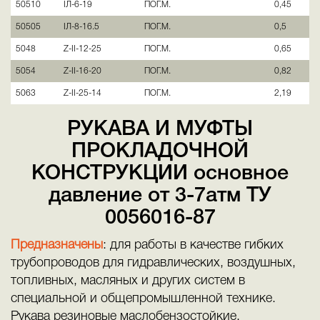
50510
IЛ-6-19
ПОГ.М.
0,45
50505
IЛ-8-16.5
ПОГ.М.
0,5
5048
Z-II-12-25
ПОГ.М.
0,65
5054
Z-II-16-20
ПОГ.М.
0,82
5063
Z-II-25-14
ПОГ.М.
2,19
РУКАВА И МУФТЫ
ПРОКЛАДОЧНОЙ
КОНСТРУКЦИИ основное
давление от 3-7атм ТУ
0056016-87
Предназначены
: для работы в качестве гибких
трубопроводов для гидравлических, воздушных,
топливных, масляных и других систем в
специальной и общепромышленной технике.
Рукава резиновые маслобензостойкие.