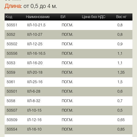
Длина
: от 0,5 до 4 м.
Код
Наименование
ЕИ
Цена без НДС
Вес кг
50551
IIЛ-10-21.5
ПОГ.М.
0,8
5052
IIЛ-10-27
ПОГ.М.
0,8
50502
IIЛ-12-25
ПОГ.М.
0,9
50556
IIЛ-16-16.5
ПОГ.М.
1,1
5053
IIЛ-16-20
ПОГ.М.
1,1
5059
IIЛ-20-18
ПОГ.М.
1,35
5061
IIЛ-25-16
ПОГ.М.
1,5
50501
IIЛ-6-28
ПОГ.М.
0,6
5058
IIЛ-8-32
ПОГ.М.
0,7
50507
IЛ-10-15
ПОГ.М.
0,5
50509
IЛ-12-16
ПОГ.М.
0,65
50554
IЛ-16-10
ПОГ.М.
0,85