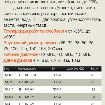
неорганических кислот и щелочей конц. до 20%,
П
— для пищевых веществ (молоко, пиво, спирт,
вино, слабокислые растворы органических
веществ, воды;
Г
— для воздуха, углекислого газа,
азота, инертных газов.
Температура работоспособности
от -35°С до
+90°С
Внутренний диаметр рукавов
25, 32, 38, 50, 65,
75, 100, 125, 150, 158, 200 мм
Рабочее давление
0,3 МПа, 0,5 МПа, 1,0 МПа
Длина рукавов
4 м; 6 м; 7,2 м; 8 м; 10 м
Код
Наименование
ЕИ
Цена без НДС
Вес кг
51422
Б-1-100 10М
ПОГ.М.
3,8
51538
Б-1-100 4М
ПОГ.М.
3,8
51916
Б-1-100 6М
ПОГ.М.
3,8
51536
Б-1-125 4М
ПОГ.М.
7,5
51412
Б-1-150 4М
ПОГ.М.
8,5