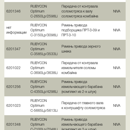
RUBYCON
Передача от контрвала
6201346
Optimum
соломотряса к валу
NIVA
С-2650Lp/2598Li
соломотряса комбайна
RUBYCON
Ремень привода
нет
Optimum
подборщика ПРТ-3-09 и
NIVA
информации
С-3150Lp/3098Li
ПРТ-3-10
RUBYCON
Ремень привода зерного
6201347
Optimum
NIVA
шнека
С-3585Lp/3533Li
RUBYCON
Передача от контрвала
6201022
Optimum
измельчителя соломы
NIVA
С-3690Lp/3638Li
комбайна
RUBYCON
Ремень привода
6201256
Optimum
измельчающего барабана
NIVA
С-4350Lp/4298Li
(комплект из 2-х штук)
RUBYCON
Передача от главного вала
6201023
Optimum
NIVA
к контршафту соломотряса
С-5665Lp/5613Li
RUBYCON
Ремень привода
6201348
Optimum
измельчающего барабана
NIVA
С-7100Lp/7048Li
(комплект из 2-х штук)