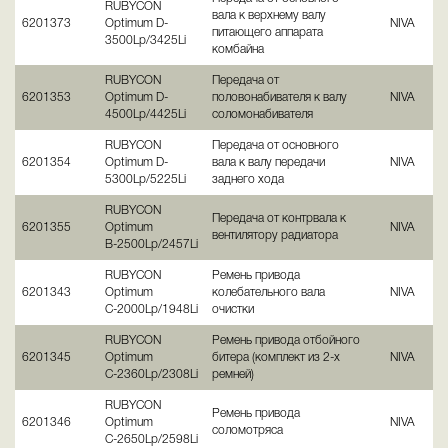
RUBYCON
вала к верхнему валу
6201373
Optimum D-
NIVA
питающего аппарата
3500Lp/3425Li
комбайна
RUBYCON
Передача от
6201353
Optimum D-
половонабивателя к валу
NIVA
4500Lp/4425Li
соломонабивателя
RUBYCON
Передача от основного
6201354
Optimum D-
вала к валу передачи
NIVA
5300Lp/5225Li
заднего хода
RUBYCON
Передача от контрвала к
6201355
Optimum
NIVA
вентилятору радиатора
В-2500Lp/2457Li
RUBYCON
Ремень привода
6201343
Optimum
колебательного вала
NIVA
С-2000Lp/1948Li
очистки
RUBYCON
Ремень привода отбойного
6201345
Optimum
битера (комплект из 2-х
NIVA
С-2360Lp/2308Li
ремней)
RUBYCON
Ремень привода
6201346
Optimum
NIVA
соломотряса
С-2650Lp/2598Li