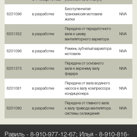
Бесступенчатая
6201096
в разработке
трансмиссия мотовила
NIVA
жатки
Передача от передаточного
6201352
в разработке
вала к шкиву
NIVA
вентиляторного вариатора
Ремень зубчатый вариатора
6201096
в разработке
NIVA
мотовила
Передача от основного
6201373
в разработке
вала к верхнему валу
NIVA
фидера
Передача от вала водяного
6201081
в разработке
насоса к валу компрессора
NIVA
кондицеонера
Передача от главного вала
6201080
в разработке
к валу привода вентилятора
NIVA
системы охлаждения
Равиль -
8-910-977-12-67
; Илья -
8-910-816-