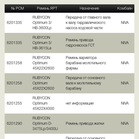
№ РСМ
Ремень ЯРТ
Назначение
Комбайн
RUBYCON
Передача от главного вала
6201335
Optimum 3/
к валу гидравлического
NIVA
НВ-3600Lp
насоса ходовой части
RUBYCON
Ремень привода
6201335
Optimum 3/
NIVA
гидронасоса ГСТ
НВ-3615La
RUBYCON
Ремень вариатора
6201258
Optimum
барабана молотильного
NIVA
45Х22Х2600
фирмы
RUBYCON
Передача от основного
6201258
Optimum
вала к молотильному
NIVA
45Х22Х2600
барабану
RUBYCON
6201255
Optimum
нет информации
NIVA
45Х22Х4000
RUBYCON
6201290
Optimum D-
Ремень привода жатки
NIVA
3475Lp/3400Li
Передача от основного